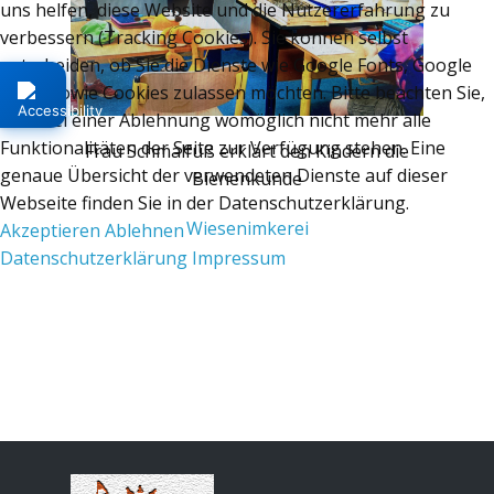
uns helfen, diese Website und die Nutzererfahrung zu
verbessern (Tracking Cookies). Sie können selbst
entscheiden, ob Sie die Dienste wie Google Fonts, Google
Maps sowie Cookies zulassen möchten. Bitte beachten Sie,
dass bei einer Ablehnung womöglich nicht mehr alle
Funktionalitäten der Seite zur Verfügung stehen. Eine
Frau Schmalfuß erklärt den Kindern die
genaue Übersicht der verwendeten Dienste auf dieser
Bienenkunde
Webseite finden Sie in der Datenschutzerklärung.
Wiesenimkerei
Akzeptieren
Ablehnen
Datenschutzerklärung
Impressum