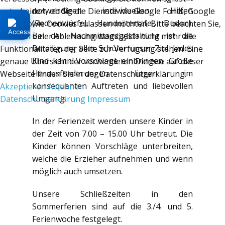
notwendigen individuellen Hilfen
entscheiden, ob Sie die Dienste wie Google Fonts, Google
(Rechenwürfel, Hundertertafel, Duden).
Maps sowie Cookies zulassen möchten. Bitte beachten Sie,
Bei der Nachmittagsgestaltung ist die
dass bei einer Ablehnung womöglich nicht mehr alle
Beteiligung aller Schüler unser Ziel. Jedes
Funktionalitäten der Seite zur Verfügung stehen. Eine
Kind kann Vorschläge einbringen. Große
genaue Übersicht der verwendeten Dienste auf dieser
Herausforderungen liegen im
Webseite finden Sie in der Datenschutzerklärung.
konsequenten Auftreten und liebevollen
Akzeptieren
Ablehnen
Umgang.
Datenschutzerklärung
Impressum
In der Ferienzeit werden unsere Kinder in
der Zeit von 7.00 – 15.00 Uhr betreut. Die
Kinder können Vorschläge unterbreiten,
welche die Erzieher aufnehmen und wenn
möglich auch umsetzen.
Unsere Schließzeiten in den
Sommerferien sind auf die 3./4. und 5.
Ferienwoche festgelegt.