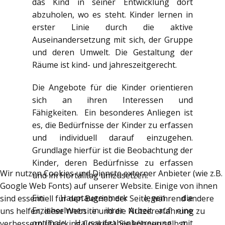
das Kind in seiner Entwicklung dort
abzuholen, wo es steht. Kinder lernen in
erster Linie durch die aktive
Auseinandersetzung mit sich, der Gruppe
und deren Umwelt. Die Gestaltung der
Räume ist kind- und jahreszeitgerecht.
Die Angebote für die Kinder orientieren
sich an ihren Interessen und
Fähigkeiten. Ein besonderes Anliegen ist
es, die Bedürfnisse der Kinder zu erfassen
und individuell darauf einzugehen.
Grundlage hierfür ist die Beobachtung der
Kinder, deren Bedürfnisse zu erfassen
Wir nutzen Cookies und Dienste externer Anbieter (wie z.B.
und im Hortalltag umzusetzen.
Google Web Fonts) auf unserer Website. Einige von ihnen
Ein Hauptaugenmerk legen die
sind essentiell für den Betrieb der Seite, während andere
ErzieherInnen in ihrer Arbeit auf eine
uns helfen, diese Website und die Nutzererfahrung zu
optimale Hausaufgabenbetreuung mit
verbessern (Tracking Cookies). Sie können selbst