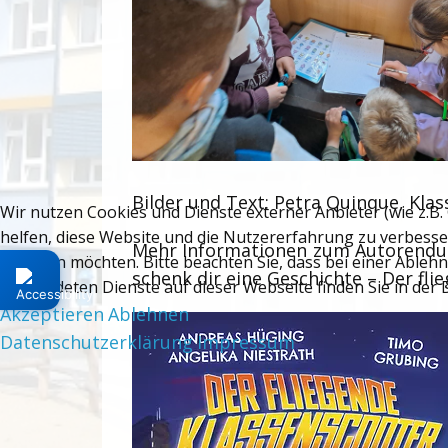
Bilder und Text: Petra Quinque, Klas
Wir nutzen Cookies und Dienste externer Anbieter (wie z.B.
helfen, diese Website und die Nutzererfahrung zu verbesse
Mehr Informationen zum Autorenduo 
zulassen möchten. Bitte beachten Sie, dass bei einer Ableh
schenk dir eine Geschichte – Der fli
verwendeten Dienste auf dieser Webseite finden Sie in der
Akzeptieren
Ablehnen
Datenschutzerklärung
Impressum