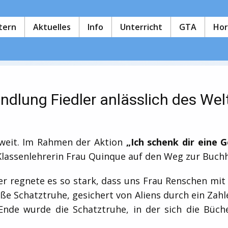
ltern
Aktuelles
Info
Unterricht
GTA
Hor
andlung Fiedler anlässlich des We
oweit. Im Rahmen der Aktion
„Ich schenk dir eine
G
 Klassenlehrerin Frau Quinque auf den Weg zur Buch
der regnete es so stark, dass uns Frau Renschen mit 
e Schatztruhe, gesichert von Aliens durch ein Zahl
Ende wurde die Schatztruhe, in der sich die Büche