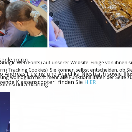
senlehrerin
 Google Web Fonts) auf unserer Website. Einige von ihnen si
rn (Tracking Cookies). Sie können selbst entscheiden, ob S
Andreas Hüging und Angelika Niestrath sowie Illu
nung womöglich nicht mehr alle Funktionalitäten der Seite 
egende Klassenscooter" finden Sie
HIER
 Datenschutzerklärung.