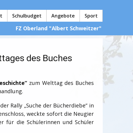
t
Schulbudget
Angebote
Sport
FZ Oberland "Albert Schweitzer"
lttages des Buches
eschichte“
zum Welttag des Buches
handlung.
der Rally „Suche der Bücherdiebe“ in
enschloss, weckte sofort die Neugier
r für die Schülerinnen und Schüler